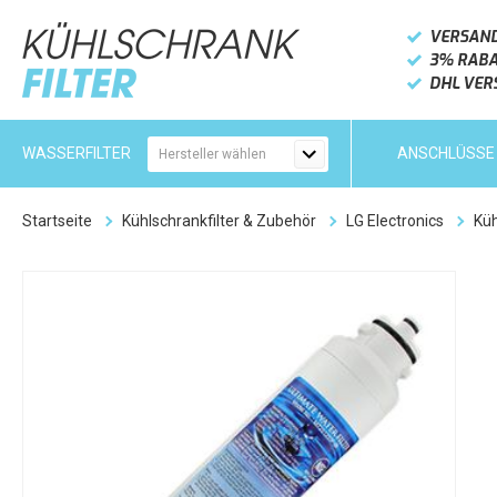
VERSAN
3% RAB
DHL VE
ANSCHLÜSSE
Startseite
Kühlschrankfilter & Zubehör
LG Electronics
Küh