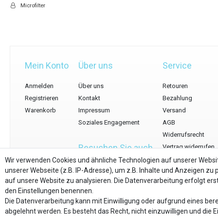
Microfilter
Mein Konto
Über uns
Service
Anmelden
Über uns
Retouren
Registrieren
Kontakt
Bezahlung
Warenkorb
Impressum
Versand
Soziales Engagement
AGB
Widerrufsrecht
Besuchen Sie auch
Vertrag widerrufen
Datenschutz
Wir verwenden Cookies und ähnliche Technologien auf unserer Webs
filter-direkt.de
unserer Webseite (z.B. IP-Adresse), um z.B. Inhalte und Anzeigen zu 
Streitschlichtungsp
auf unsere Website zu analysieren. Die Datenverarbeitung erfolgt erst 
den Einstellungen benennen.
Die Datenverarbeitung kann mit Einwilligung oder aufgrund eines bere
abgelehnt werden. Es besteht das Recht, nicht einzuwilligen und die 