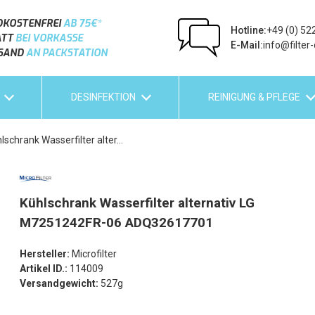
DKOSTENFREI
AB 75€*
Hotline:
+49 (0) 5
ATT
BEI VORKASSE
E-Mail:
info@filter-
RSAND
AN PACKSTATION
DESINFEKTION
REINIGUNG & PFLEGE
lschrank Wasserfilter alter...
Kühlschrank Wasserfilter alternativ LG
M7251242FR-06 ADQ32617701
Hersteller:
Microfilter
Artikel ID.:
114009
Versandgewicht:
527g