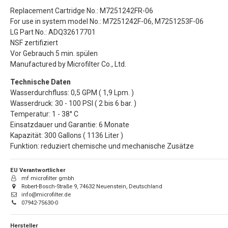
Replacement Cartridge No.: M7251242FR-06
For use in system model No.: M7251242F-06, M7251253F-06
LG Part No.: ADQ32617701
NSF zertifiziert
Vor Gebrauch 5 min. spülen
Manufactured by Microfilter Co., Ltd.
Technische Daten
Wasserdurchfluss: 0,5 GPM ( 1,9 Lpm. )
Wasserdruck: 30 - 100 PSI ( 2 bis 6 bar. )
Temperatur: 1 - 38° C
Einsatzdauer und Garantie: 6 Monate
Kapazität: 300 Gallons ( 1136 Liter )
Funktion: reduziert chemische und mechanische Zusätze
EU Verantwortlicher
mf microfilter gmbh
Robert-Bosch-Straße 9, 74632 Neuenstein, Deutschland
info@microfilter.de
07942-75630-0
Hersteller