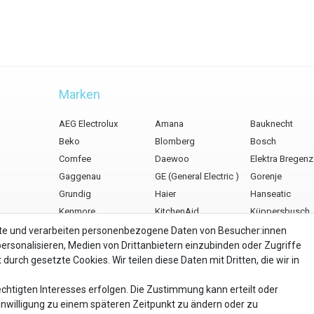
Marken
AEG Electrolux
Amana
Bauknecht
Beko
Blomberg
Bosch
Comfee
Daewoo
Elektra Bregenz
Gaggenau
GE (General Electric )
Gorenje
Grundig
Haier
Hanseatic
Kenmore
KitchenAid
Küppersbusch
LG Electronics
Liebherr
Maytag
ite und verarbeiten personenbezogene Daten von Besucher:innen
personalisieren, Medien von Drittanbietern einzubinden oder Zugriffe
lattform
Miele
Neff
Panasonic
durch gesetzte Cookies. Wir teilen diese Daten mit Dritten, die wir in
Privileg
Samsung
Samsung Wasser
Siemens
Universal Wasserfilter
Whirlpool
chtigten Interesses erfolgen. Die Zustimmung kann erteilt oder
Wpro
Einwilligung zu einem späteren Zeitpunkt zu ändern oder zu