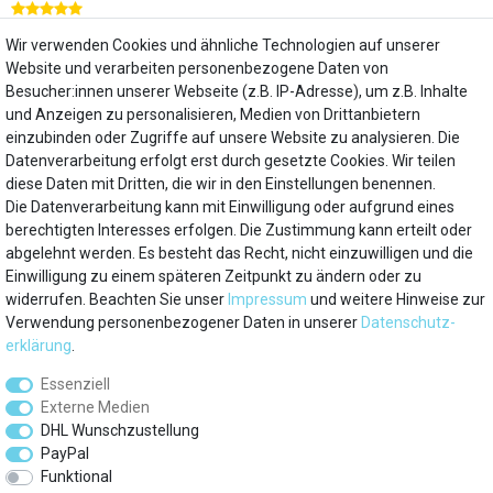
Wir verwenden Cookies und ähnliche Technologien auf unserer
super einfach
Website und verarbeiten personenbezogene Daten von
Besucher:innen unserer Webseite (z.B. IP-Adresse), um z.B. Inhalte
Birgit O.
Antworten anzeigen (1)
und Anzeigen zu personalisieren, Medien von Drittanbietern
einzubinden oder Zugriffe auf unsere Website zu analysieren. Die
Datenverarbeitung erfolgt erst durch gesetzte Cookies. Wir teilen
diese Daten mit Dritten, die wir in den Einstellungen benennen.
Die Datenverarbeitung kann mit Einwilligung oder aufgrund eines
Mein Konto
berechtigten Interesses erfolgen. Die Zustimmung kann erteilt oder
abgelehnt werden. Es besteht das Recht, nicht einzuwilligen und die
Einwilligung zu einem späteren Zeitpunkt zu ändern oder zu
Über uns
widerrufen. Beachten Sie unser
Impressum
und weitere Hinweise zur
Verwendung personenbezogener Daten in unserer
Daten­schutz­
Besuchen Sie auch
erklärung
.
Essenziell
Service
Externe Medien
DHL Wunschzustellung
Marken
PayPal
Funktional