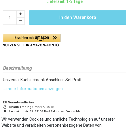
Lieferzeit: 1-3 Tage
In den Warenkorb
Beschreibung
Universal Kuehlschrank Anschluss Set Profi
EU Verantwortlicher
Knaub Trading GmbH & Co. KG
Lehmkuhlstr. 21, 32108 Bad Salzuflen, Deutschland
info@knaub-trading.de
Wir verwenden Cookies und ähnliche Technologien auf unserer
052223643413
Website und verarbeiten personenbezogene Daten von