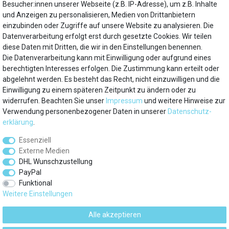
Besucher:innen unserer Webseite (z.B. IP-Adresse), um z.B. Inhalte
Hersteller
und Anzeigen zu personalisieren, Medien von Drittanbietern
Filtronix
einzubinden oder Zugriffe auf unsere Website zu analysieren. Die
Datenverarbeitung erfolgt erst durch gesetzte Cookies. Wir teilen
diese Daten mit Dritten, die wir in den Einstellungen benennen.
Die Datenverarbeitung kann mit Einwilligung oder aufgrund eines
Mein Konto
berechtigten Interesses erfolgen. Die Zustimmung kann erteilt oder
abgelehnt werden. Es besteht das Recht, nicht einzuwilligen und die
Einwilligung zu einem späteren Zeitpunkt zu ändern oder zu
Über uns
widerrufen. Beachten Sie unser
Impressum
und weitere Hinweise zur
Verwendung personenbezogener Daten in unserer
Daten­schutz­
Besuchen Sie auch
erklärung
.
Essenziell
Service
Externe Medien
DHL Wunschzustellung
PayPal
Marken
Funktional
Weitere Einstellungen
Zahlungsarten
Alle akzeptieren
© 2012 - 2026 kuehlschrank-filter.de / Alle Rechte vorbehalten. Preise