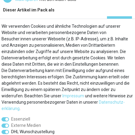
Dieser Artikel im Pack als
4er Pack
48,80 €
KAUFEN
nur
Wir verwenden Cookies und ähnliche Technologien auf unserer
Website und verarbeiten personenbezogene Daten von
3er Pack
40,80 €
KAUFEN
nur
Besucher:innen unserer Webseite (z.B. IP-Adresse), um z.B. Inhalte
und Anzeigen zu personalisieren, Medien von Drittanbietern
einzubinden oder Zugriffe auf unsere Website zu analysieren. Die
Datenverarbeitung erfolgt erst durch gesetzte Cookies. Wir teilen
diese Daten mit Dritten, die wir in den Einstellungen benennen.
Die Datenverarbeitung kann mit Einwilligung oder aufgrund eines
Mein Konto
berechtigten Interesses erfolgen. Die Zustimmung kann erteilt oder
abgelehnt werden. Es besteht das Recht, nicht einzuwilligen und die
Einwilligung zu einem späteren Zeitpunkt zu ändern oder zu
Über uns
widerrufen. Beachten Sie unser
Impressum
und weitere Hinweise zur
Verwendung personenbezogener Daten in unserer
Daten­schutz­
Besuchen Sie auch
erklärung
.
Essenziell
Service
Externe Medien
DHL Wunschzustellung