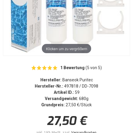
Klicken um zu vergrößern
1 Bewertung
(5 von 5)
Hersteller:
Banseok Puritec
Hersteller-Nr.:
497818 / DD-7098
Artikel ID.:
59
Versandgewicht:
680g
Grundpreis:
27,50 €/Stück
27,50 €
inkl. 19% MwSt. zzgl.
Versandkosten