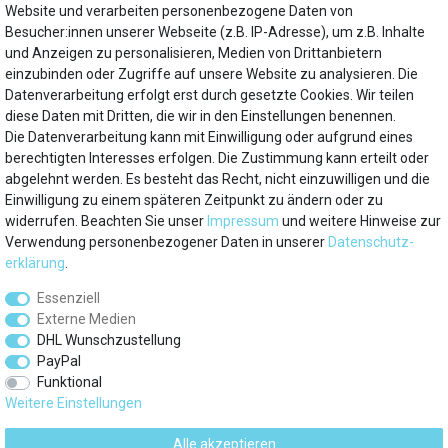
Website und verarbeiten personenbezogene Daten von
Besucher:innen unserer Webseite (z.B. IP-Adresse), um z.B. Inhalte
Hersteller
und Anzeigen zu personalisieren, Medien von Drittanbietern
Liebherr
einzubinden oder Zugriffe auf unsere Website zu analysieren. Die
Datenverarbeitung erfolgt erst durch gesetzte Cookies. Wir teilen
diese Daten mit Dritten, die wir in den Einstellungen benennen.
Die Datenverarbeitung kann mit Einwilligung oder aufgrund eines
Mein Konto
berechtigten Interesses erfolgen. Die Zustimmung kann erteilt oder
abgelehnt werden. Es besteht das Recht, nicht einzuwilligen und die
Einwilligung zu einem späteren Zeitpunkt zu ändern oder zu
Über uns
widerrufen. Beachten Sie unser
Impressum
und weitere Hinweise zur
Verwendung personenbezogener Daten in unserer
Daten­schutz­
Besuchen Sie auch
erklärung
.
Essenziell
Service
Externe Medien
DHL Wunschzustellung
Marken
PayPal
Funktional
Weitere Einstellungen
Zahlungsarten
Alle akzeptieren