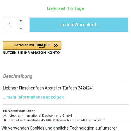
Lieferzeit: 1-3 Tage
In den Warenkorb
Beschreibung
Liebherr Flaschenfach Absteller Türfach 7424241
EU Verantwortlicher
Liebherr-International Deutschland GmbH
Hans-Liebherr-Straße 45, 88400 Biberach an der Riß, Deutschland
info.lho@liebherr.com
Wir verwenden Cookies und ähnliche Technologien auf unserer
+49 7351 41-0