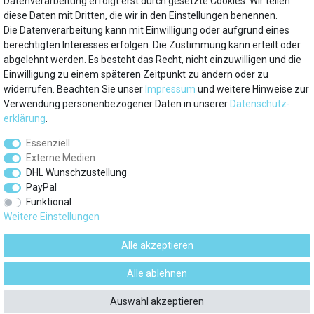
Datenverarbeitung erfolgt erst durch gesetzte Cookies. Wir teilen
diese Daten mit Dritten, die wir in den Einstellungen benennen.
Die Datenverarbeitung kann mit Einwilligung oder aufgrund eines
Mein Konto
berechtigten Interesses erfolgen. Die Zustimmung kann erteilt oder
abgelehnt werden. Es besteht das Recht, nicht einzuwilligen und die
Einwilligung zu einem späteren Zeitpunkt zu ändern oder zu
Über uns
widerrufen. Beachten Sie unser
Impressum
und weitere Hinweise zur
Verwendung personenbezogener Daten in unserer
Daten­schutz­
Besuchen Sie auch
erklärung
.
Essenziell
Service
Externe Medien
DHL Wunschzustellung
PayPal
Marken
Funktional
Weitere Einstellungen
Zahlungsarten
Alle akzeptieren
© 2012 - 2026 kuehlschrank-filter.de / Alle Rechte vorbehalten. Preise
Alle ablehnen
verstehen sich inkl. MwSt. und zzgl.
Versand
*versandfrei ab 75€ Warenwert, innerhalb Deutschlands
Auswahl akzeptieren
powered by
createyourtemplate