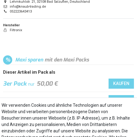
Lehmkuhlstr. 21, 32108 Bad Salzuflen, Deutschland
info@knaub-trading.de
052223643413
Hersteller
Filtronix
%
Maxi sparen
mit den Maxi Packs
Dieser Artikel im Pack als
3er Pack
50,00 €
KAUFEN
nur
5er Pack
79,99 €
KAUFEN
nur
Wir verwenden Cookies und ähnliche Technologien auf unserer
Website und verarbeiten personenbezogene Daten von
2er Pack
35,60 €
ARTIKEL ANZEIGEN
nur
Besucher:innen unserer Webseite (z.B. IP-Adresse), um z.B. Inhalte
und Anzeigen zu personalisieren, Medien von Drittanbietern
einzubinden oder Zugriffe auf unsere Website zu analysieren. Die