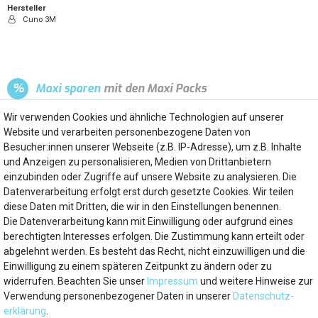
Hersteller
Cuno 3M
%
Maxi sparen
mit den Maxi Packs
Wir verwenden Cookies und ähnliche Technologien auf unserer
Dieser Artikel im Pack als
Website und verarbeiten personenbezogene Daten von
2er Pack
45,90 €
KAUFEN
nur
Besucher:innen unserer Webseite (z.B. IP-Adresse), um z.B. Inhalte
und Anzeigen zu personalisieren, Medien von Drittanbietern
einzubinden oder Zugriffe auf unsere Website zu analysieren. Die
Datenverarbeitung erfolgt erst durch gesetzte Cookies. Wir teilen
diese Daten mit Dritten, die wir in den Einstellungen benennen.
Die Datenverarbeitung kann mit Einwilligung oder aufgrund eines
Mein Konto
berechtigten Interesses erfolgen. Die Zustimmung kann erteilt oder
abgelehnt werden. Es besteht das Recht, nicht einzuwilligen und die
Einwilligung zu einem späteren Zeitpunkt zu ändern oder zu
Über uns
widerrufen. Beachten Sie unser
Impressum
und weitere Hinweise zur
Verwendung personenbezogener Daten in unserer
Daten­schutz­
Besuchen Sie auch
erklärung
.