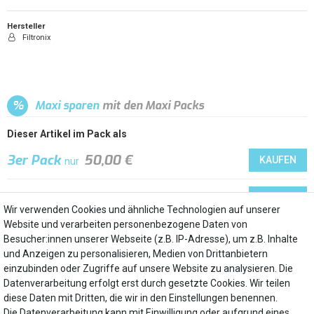
Hersteller
Filtronix
%
Maxi sparen
mit den Maxi Packs
Dieser Artikel im Pack als
3er Pack
50,00 €
KAUFEN
nur
2er Pack
33,79 €
KAUFEN
nur
Wir verwenden Cookies und ähnliche Technologien auf unserer
Website und verarbeiten personenbezogene Daten von
5er Pack
69,99 €
KAUFEN
nur
Besucher:innen unserer Webseite (z.B. IP-Adresse), um z.B. Inhalte
und Anzeigen zu personalisieren, Medien von Drittanbietern
einzubinden oder Zugriffe auf unsere Website zu analysieren. Die
Datenverarbeitung erfolgt erst durch gesetzte Cookies. Wir teilen
diese Daten mit Dritten, die wir in den Einstellungen benennen.
Die Datenverarbeitung kann mit Einwilligung oder aufgrund eines