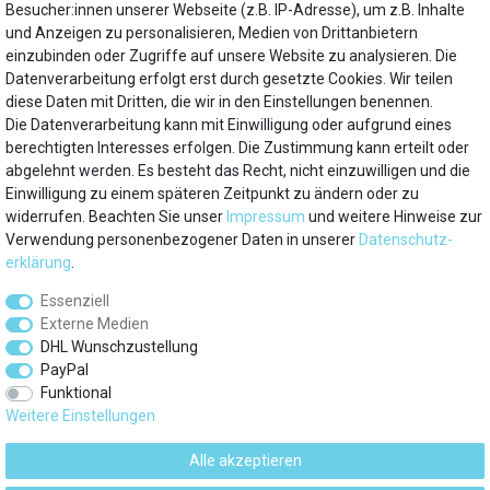
Besucher:innen unserer Webseite (z.B. IP-Adresse), um z.B. Inhalte
Hersteller
und Anzeigen zu personalisieren, Medien von Drittanbietern
AEG
einzubinden oder Zugriffe auf unsere Website zu analysieren. Die
Datenverarbeitung erfolgt erst durch gesetzte Cookies. Wir teilen
diese Daten mit Dritten, die wir in den Einstellungen benennen.
Die Datenverarbeitung kann mit Einwilligung oder aufgrund eines
Mein Konto
berechtigten Interesses erfolgen. Die Zustimmung kann erteilt oder
abgelehnt werden. Es besteht das Recht, nicht einzuwilligen und die
Einwilligung zu einem späteren Zeitpunkt zu ändern oder zu
Über uns
widerrufen. Beachten Sie unser
Impressum
und weitere Hinweise zur
Verwendung personenbezogener Daten in unserer
Daten­schutz­
Besuchen Sie auch
erklärung
.
Essenziell
Service
Externe Medien
DHL Wunschzustellung
PayPal
Marken
Funktional
Weitere Einstellungen
Zahlungsarten
Alle akzeptieren
© 2012 - 2026 kuehlschrank-filter.de / Alle Rechte vorbehalten. Preise