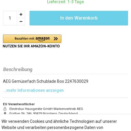
Lieferzeit: 1-3 Tage
In den Warenkorb
Beschreibung
AEG Gemüsefach Schublade Box 2247630029
EU Verantwortlicher
Electrolux Hausgeräte GmbH Markenvertrieb AEG
Fürther Str. 246, 90429 Nürnberg, Deutschland
info@electrolux.de
Wir verwenden Cookies und ähnliche Technologien auf unserer
(0911) 323-0
Website und verarbeiten personenbezogene Daten von