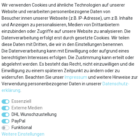
bosch-infoteam@bshg.com
Wir verwenden Cookies und ähnliche Technologien auf unserer
+49 89 4590-00
Website und verarbeiten personenbezogene Daten von
Besucher:innen unserer Webseite (z.B. IP-Adresse), um z.B. Inhalte
Hersteller
und Anzeigen zu personalisieren, Medien von Drittanbietern
Siemens
einzubinden oder Zugriffe auf unsere Website zu analysieren. Die
Datenverarbeitung erfolgt erst durch gesetzte Cookies. Wir teilen
diese Daten mit Dritten, die wir in den Einstellungen benennen.
Die Datenverarbeitung kann mit Einwilligung oder aufgrund eines
Mein Konto
berechtigten Interesses erfolgen. Die Zustimmung kann erteilt oder
abgelehnt werden. Es besteht das Recht, nicht einzuwilligen und die
Einwilligung zu einem späteren Zeitpunkt zu ändern oder zu
Über uns
widerrufen. Beachten Sie unser
Impressum
und weitere Hinweise zur
Verwendung personenbezogener Daten in unserer
Daten­schutz­
Besuchen Sie auch
erklärung
.
Essenziell
Service
Externe Medien
DHL Wunschzustellung
Marken
PayPal
Funktional
Weitere Einstellungen
Zahlungsarten