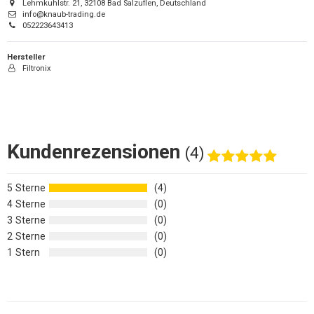
Lehmkuhlstr. 21, 32108 Bad Salzuflen, Deutschland
info@knaub-trading.de
052223643413
Hersteller
Filtronix
Kundenrezensionen
(4)
5
4
4
0
3
0
2
0
1
0